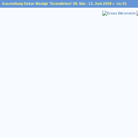
Ausstellung Oskar Manigk 'Strandleben' 09. Mai - 13. Juni 2009
»
01
Bild