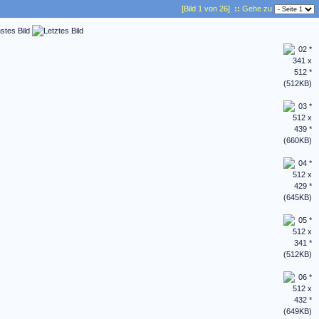
[Bild 1 von 26]
::
Gehe zu