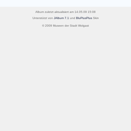
Album zuletzt aktualisiert am 14.05.09 15:08
Unterstützt von
JAlbum 7.1
und
BluPlusPlus
Skin
© 2009 Museen der Stadt Wolgast