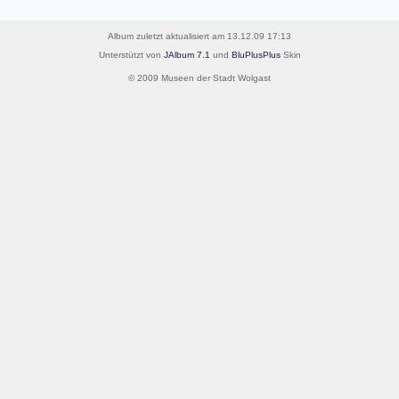
Album zuletzt aktualisiert am 13.12.09 17:13
Unterstützt von
JAlbum 7.1
und
BluPlusPlus
Skin
© 2009 Museen der Stadt Wolgast