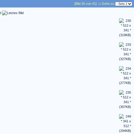
[Bild 26 von 41]
::
Gehe zu