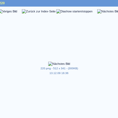
220
220.png - 512 x 341 - (300KB)
13.12.09 16:36