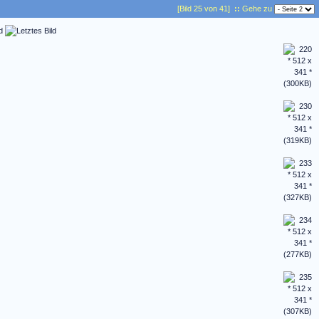
[Bild 25 von 41]
::
Gehe zu