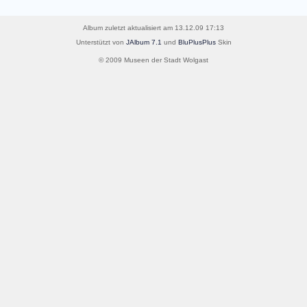
Album zuletzt aktualisiert am 13.12.09 17:13
Unterstützt von
JAlbum 7.1
und
BluPlusPlus
Skin
© 2009 Museen der Stadt Wolgast