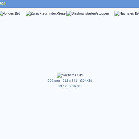
209
209.png - 512 x 341 - (304KB)
13.12.09 16:36