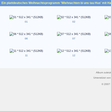
Ein plattdeutsches Weihnachtsprogramm 'Wiehnachten bi uns tau Hus' mit Ha
01
02
06
07
11
12
Album zuletzt
Unterstützt vo
© 2007 