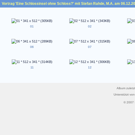
Vortrag 'Eine Schlossinsel ohne Schloss?' mit Stefan Rahde, M.A. am 06.12.2
01
02
06
07
11
12
Album zuletzt
Unterstützt vo
© 2007 