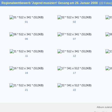
Regionalwettbewerb 'Jugend musiziert' Gesang am 26. Januar 2008
(22 Fotos)
01
02
06
07
11
12
16
17
21
22
Album zuletzt