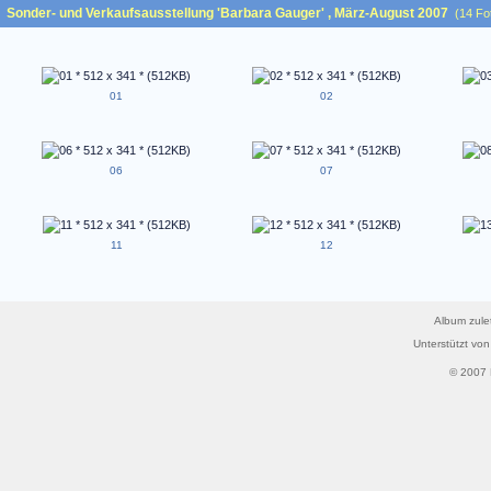
Sonder- und Verkaufsausstellung 'Barbara Gauger' , März-August 2007
(14 Fo
01
02
06
07
11
12
Album zulet
Unterstützt vo
© 2007 