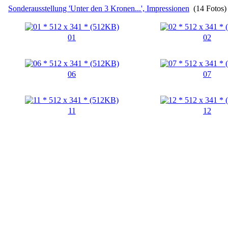
Sonderausstellung 'Unter den 3 Kronen...', Impressionen
(14 Fotos)
01
02
06
07
11
12