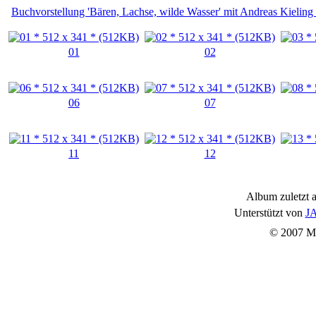
Buchvorstellung 'Bären, Lachse, wilde Wasser' mit Andreas Kielin
01
02
06
07
11
12
Album zuletzt a
Unterstützt von
JA
© 2007 Mu