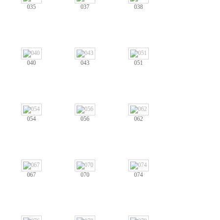
035
037
038
040
043
051
054
056
062
067
070
074