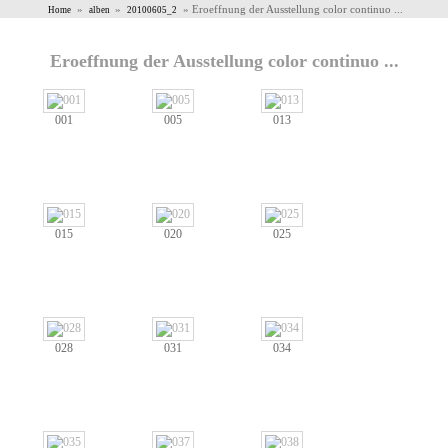
»
»
» Eroeffnung der Ausstellung color continuo ...
Home
alben
20100605_2
Eroeffnung der Ausstellung color continuo ...
001
005
013
015
020
025
028
031
034