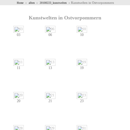
»
»
» Kunstwelten in Ostvorpommern
Home
alben
20100223_kunstwelten
Kunstwelten in Ostvorpommern
03
06
10
11
13
19
20
21
23