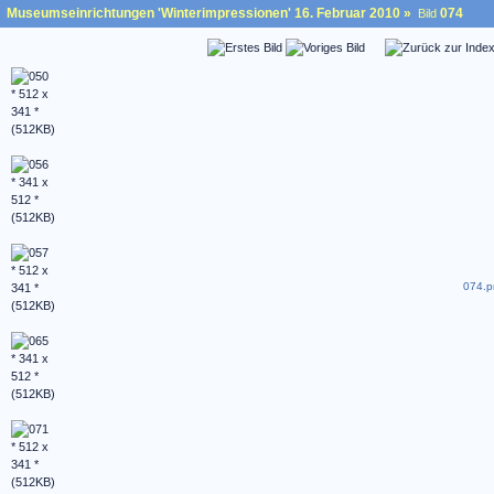
Museumseinrichtungen 'Winterimpressionen' 16. Februar 2010
»
074
Bild
074.p