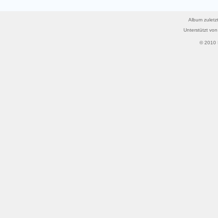
Album zuletzt
Unterstützt vo
© 2010 