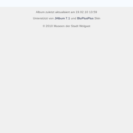
Album zuletzt aktualisiert am 19.02.10 13:59
Unterstützt von
JAlbum 7.1
und
BluPlusPlus
Skin
© 2010 Museen der Stadt Wolgast