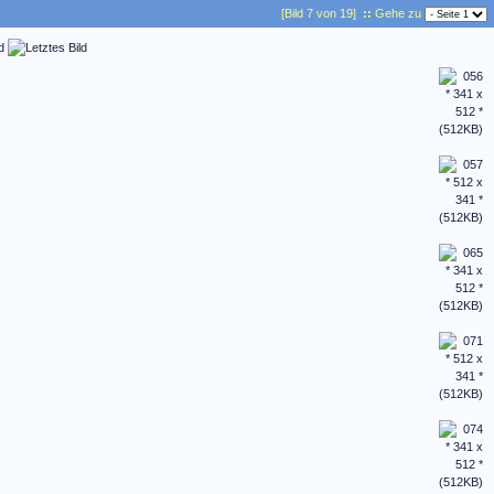
[Bild 7 von 19]
::
Gehe zu