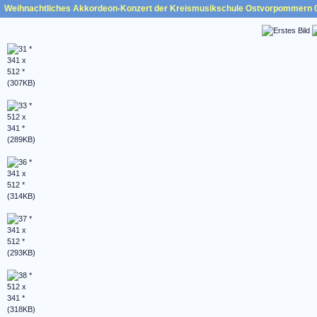
Weihnachtliches Akkordeon-Konzert der Kreismusikschule Ostvorpommern 