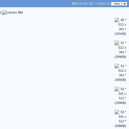
[Bild 15 von 24]
::
Gehe zu