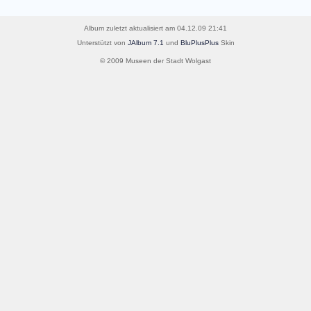
Album zuletzt aktualisiert am 04.12.09 21:41
Unterstützt von
JAlbum 7.1
und
BluPlusPlus
Skin
© 2009 Museen der Stadt Wolgast