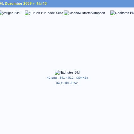
04. Dezember 2009
»
40
Bild
40.png - 341 x 512 - (304KB)
04.12.09 20:52