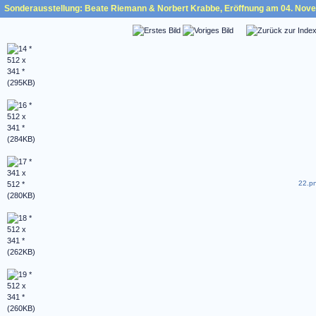
Sonderausstellung: Beate Riemann & Norbert Krabbe, Eröffnung am 04. Nov
22.pn