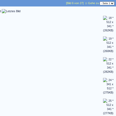
[Bild 6 von 27]
::
Gehe zu