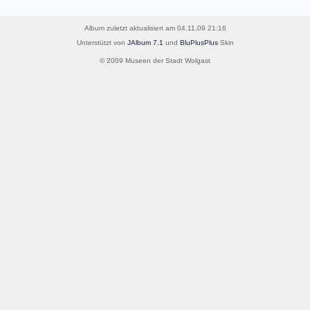
Album zuletzt aktualisiert am 04.11.09 21:16
Unterstützt von
JAlbum 7.1
und
BluPlusPlus
Skin
© 2009 Museen der Stadt Wolgast