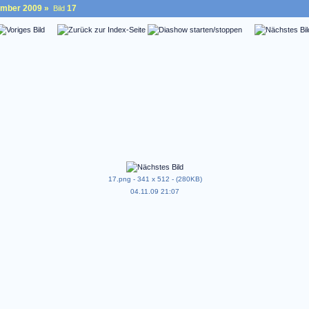
ember 2009
»
17
Bild
17.png - 341 x 512 - (280KB)
04.11.09 21:07