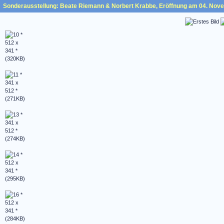
Sonderausstellung: Beate Riemann & Norbert Krabbe, Eröffnung am 04. Nov