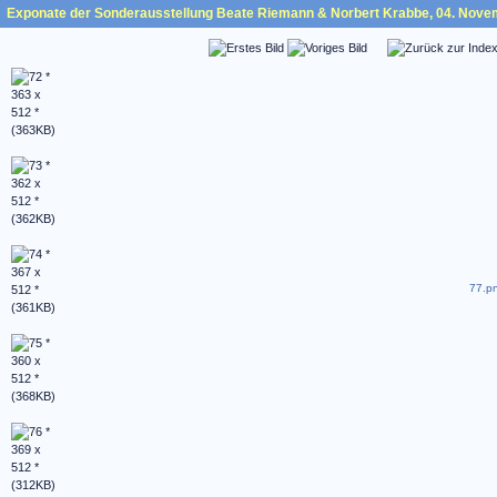
Exponate der Sonderausstellung Beate Riemann & Norbert Krabbe, 04. Nove
77.pn