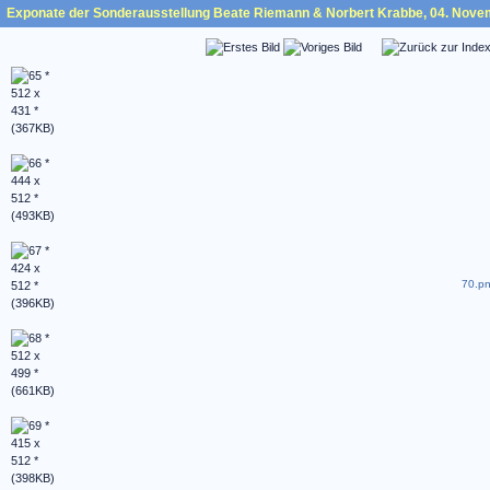
Exponate der Sonderausstellung Beate Riemann & Norbert Krabbe, 04. Nove
70.pn