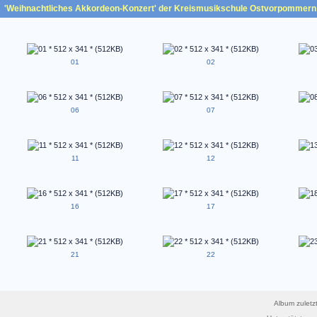
'Weihnachtliches Akkordeon-Konzert' der Kreismusikschule Ostvorpommern
01
02
06
07
11
12
16
17
21
22
Album zuletzt