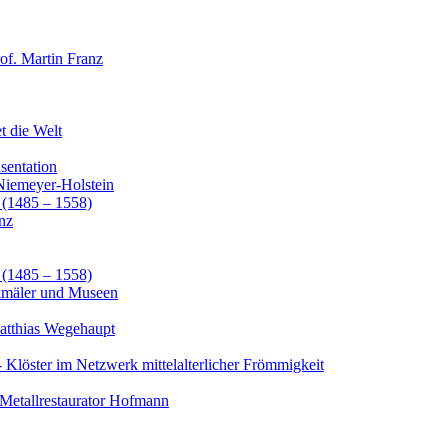
of. Martin Franz
t die Welt
entation
Niemeyer-Holstein
(1485 – 1558)
nz
(1485 – 1558)
kmäler und Museen
atthias Wegehaupt
- Klöster im Netzwerk mittelalterlicher Frömmigkeit
 Metallrestaurator Hofmann