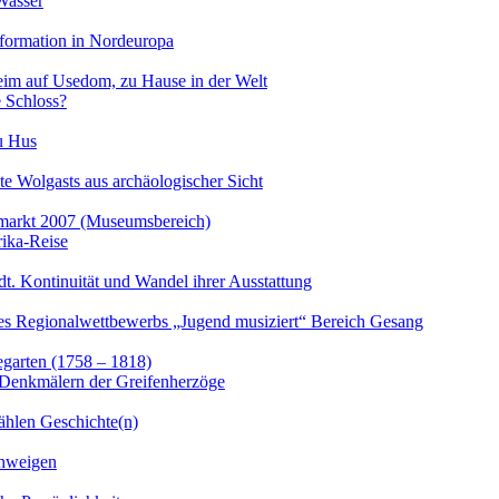
Wasser
formation in Nordeuropa
im auf Usedom, zu Hause in der Welt
e Schloss?
u Hus
te Wolgasts aus archäologischer Sicht
markt 2007 (Museumsbereich)
rika-Reise
adt. Kontinuität und Wandel ihrer Ausstattung
es Regionalwettbewerbs „Jugend musiziert“ Bereich Gesang
garten (1758 – 1818)
 Denkmälern der Greifenherzöge
ählen Geschichte(n)
chweigen