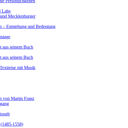
e Persönlichkeiten
d Labs
und Mecklenburger
 – Entstehung und Bedeutung
stage
st aus seinem Buch
st aus seinem Buch
Textreise mit Musik
rn von Martin Franz
dgang
lough
 (1485-1558)