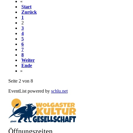
«
Start
Zurück
1
2
3
4
5
6
7
8
Weiter
Ende
»
Seite 2 von 8
EventList powered by
schlu.net
Öffnungszeiten