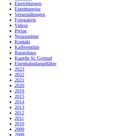
Einrichtungen
Eintrittspreise
Veranstaltungen
Fotogalerie
Videos
Presse
Neuzugänge
Kontakt
Kaffeemühle
Rungehaus
Kapelle St. Gertrud
Eisenbahndampffähre
2023
2022
2021
2020
2019
2015
2014
2013
2012
2011
2010
2009
2008