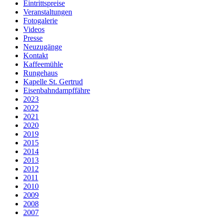
Eintrittspreise
Veranstaltungen
Fotogalerie
Videos
Presse
Neuzugänge
Kontakt
Kaffeemühle
Rungehaus
Kapelle St. Gertrud
Eisenbahndampffähre
2023
2022
2021
2020
2019
2015
2014
2013
2012
2011
2010
2009
2008
2007