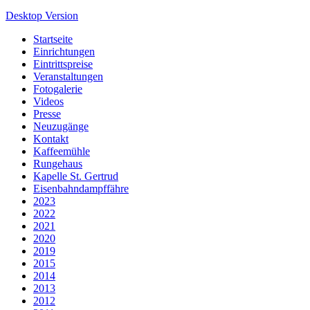
Desktop Version
Startseite
Einrichtungen
Eintrittspreise
Veranstaltungen
Fotogalerie
Videos
Presse
Neuzugänge
Kontakt
Kaffeemühle
Rungehaus
Kapelle St. Gertrud
Eisenbahndampffähre
2023
2022
2021
2020
2019
2015
2014
2013
2012