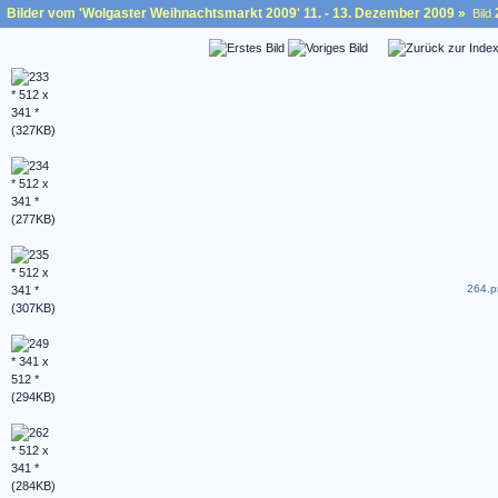
Bilder vom 'Wolgaster Weihnachtsmarkt 2009' 11. - 13. Dezember 2009
»
Bild
264.p