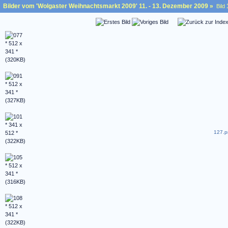
Bilder vom 'Wolgaster Weihnachtsmarkt 2009' 11. - 13. Dezember 2009
»
Bild
127.p