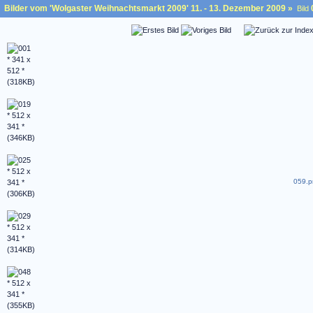
Bilder vom 'Wolgaster Weihnachtsmarkt 2009' 11. - 13. Dezember 2009
»
Bild
059.p