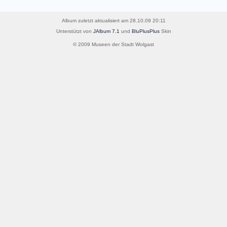
Album zuletzt aktualisiert am 28.10.09 20:11
Unterstützt von
JAlbum 7.1
und
BluPlusPlus
Skin
© 2009 Museen der Stadt Wolgast