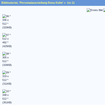
Bildmaterial, 'Personalausstellung Rosa Kühn'
»
11
Bild