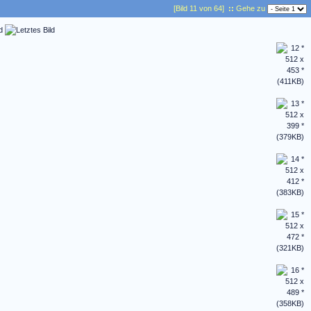
[Bild 11 von 64]
::
Gehe zu