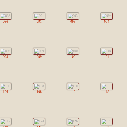
086
091
093
094
098
099
100
104
106
108
110
118