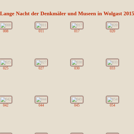
Lange Nacht der Denkmäler und Museen in Wolgast 201
008
011
017
020
025
027
030
033
042
044
045
054