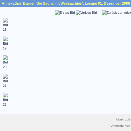
Annekathrin Bürger 'Die Sache mit Weihnachten', Lesung 01. Dezember 2006
Album zulet
Unterstüzt von