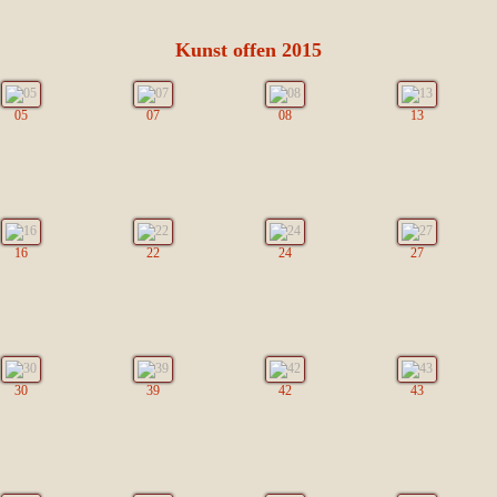
Kunst offen 2015
05
07
08
13
16
22
24
27
30
39
42
43