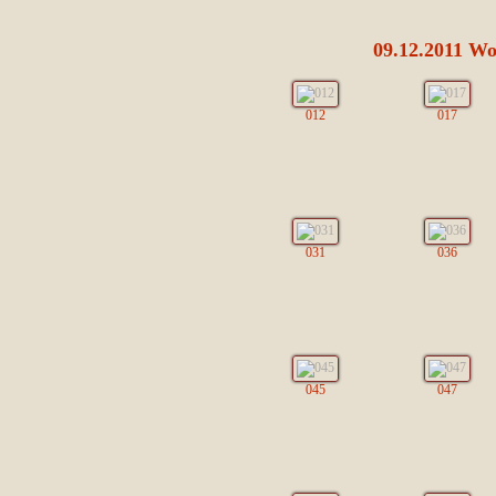
09.12.2011 Wo
012
017
031
036
045
047