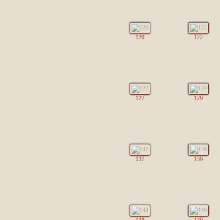
120
122
127
129
137
139