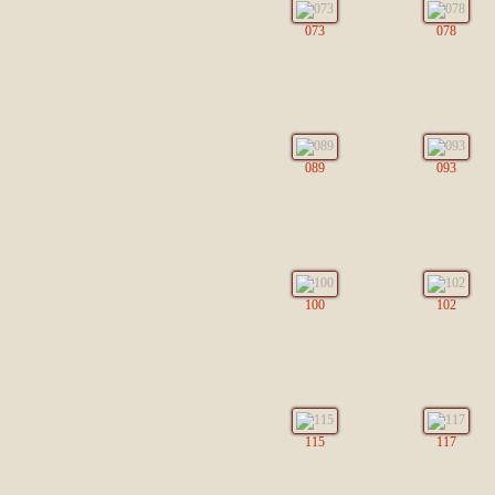
073
078
089
093
100
102
115
117