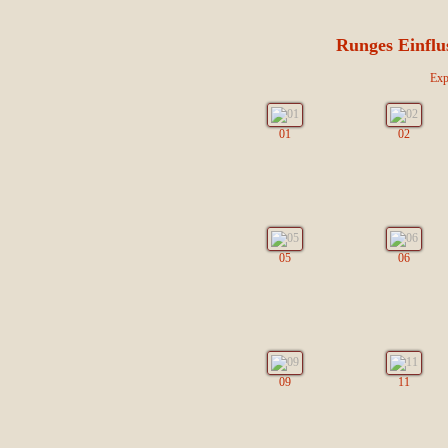
Runges Einflus
Exp
01
02
05
06
09
11