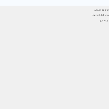
Album zuletzt
Unterstützt vo
© 2010 