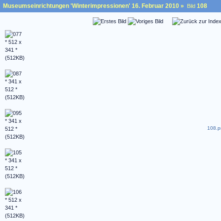
Museumseinrichtungen 'Winterimpressionen' 16. Februar 2010
»
108
Bild
108.p