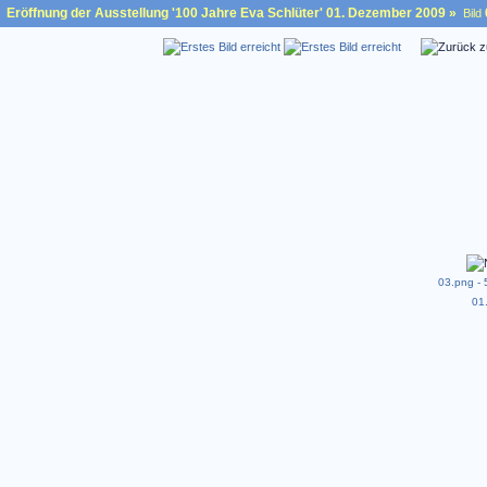
Eröffnung der Ausstellung '100 Jahre Eva Schlüter' 01. Dezember 2009
»
Bild
03.png - 
01