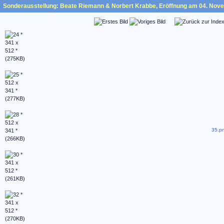
Sonderausstellung: Beate Riemann & Norbert Krabbe, Eröffnung am 04. Nov
35.pn