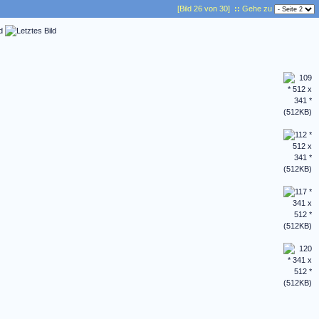
[Bild 26 von 30]
::
Gehe zu