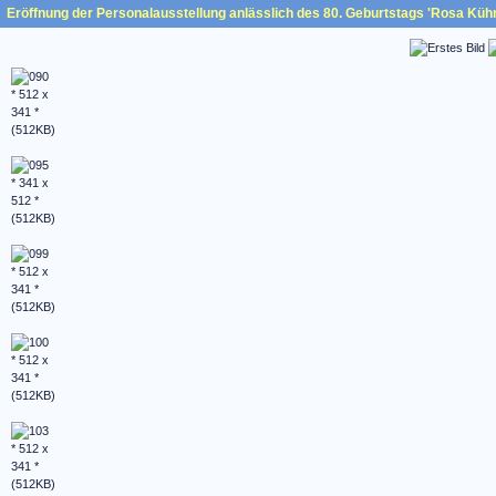
Eröffnung der Personalausstellung anlässlich des 80. Geburtstags 'Rosa Küh