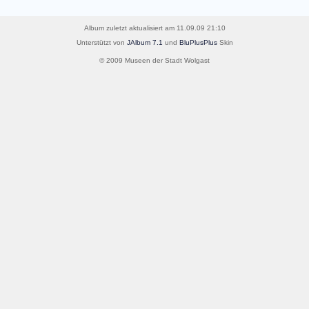
Album zuletzt aktualisiert am 11.09.09 21:10
Unterstützt von
JAlbum 7.1
und
BluPlusPlus
Skin
© 2009 Museen der Stadt Wolgast