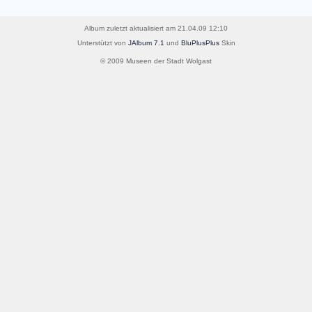
Album zuletzt aktualisiert am 21.04.09 12:10
Unterstützt von
JAlbum 7.1
und
BluPlusPlus
Skin
© 2009 Museen der Stadt Wolgast