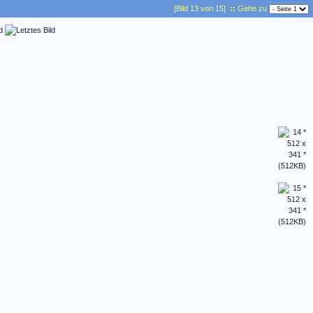
[Bild 13 von 15]
::
Gehe zu