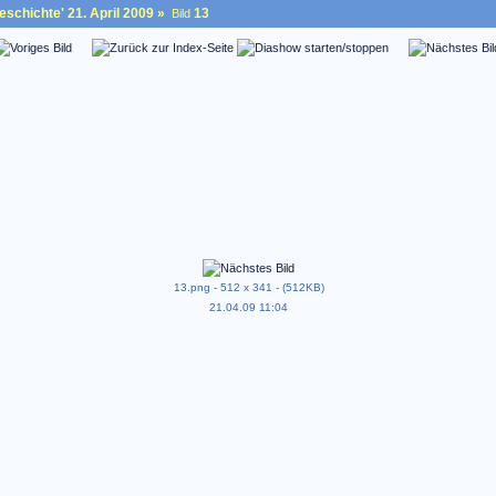
schichte' 21. April 2009
»
13
Bild
13.png - 512 x 341 - (512KB)
21.04.09 11:04