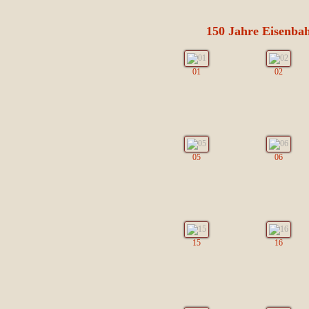
150 Jahre Eisenba
01
02
05
06
15
16